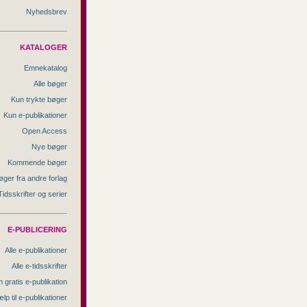
Nyhedsbrev
KATALOGER
Emnekatalog
Alle bøger
Kun trykte bøger
Kun e-publikationer
Open Access
Nye bøger
Kommende bøger
øger fra andre forlag
Tidsskrifter og serier
E-PUBLICERING
Alle e-publikationer
Alle e-tidsskrifter
 gratis e-publikation
lp til e-publikationer