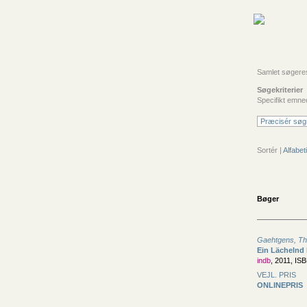
Samlet søgeresu
Søgekriterier
Specifikt emne
Præcisér søg
Sortér |
Alfabeti
Bøger
Gaehtgens, T
Ein Lächelnd 
indb
, 2011, IS
VEJL. PRIS
ONLINEPRIS