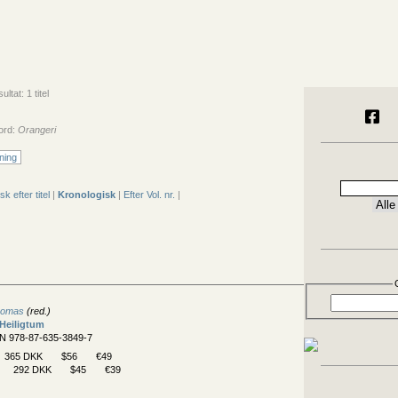
ltat: 1 titel
ord:
Orangeri
ning
sk efter titel
|
Kronologisk
|
Efter Vol. nr.
|
homas
(red.)
Heiligtum
BN 978-87-635-3849-7
365 DKK
$56
€49
292 DKK
$45
€39