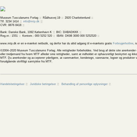
Museum Tusculanums Forlag
Rådhusvej 19
2920 Charlottenlund
Tlf. 3234 1414
info@mtp.dk
CVR: 8876 8418
Bank: Danske Bank, 1092 København K
BIC: DABADKKK
Reg.nr.: 1551
Kontonr.: 000 5252 520
IBAN: DK98 3000 000 5252520
www.mtp.dk er en e-mærket netbutik, og derfor har du altid adgang til e-mærkets gratis
Forbrugerhotline
, 
©2004–2020 Museum Tusculanums Forlag. Alle rettigheder forbeholdes. Ved brug af dette site anerkender og
eller tredjemand fra hvem MTF afleder sine rettigheder, samt at indholdet er ophavsretligt beskyttet og ik
MTF. Du anerkender og accepterer yderligere, at varemærker, kendetegn, varenavne, logoer og produkter v
forudgående skriftligt samtykke fra MTF.
Handelsbetingelser
Juridiske betingelser
Behandling af personlige oplysninger