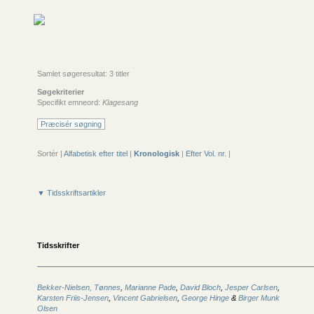
Samlet søgeresultat: 3 titler
Søgekriterier
Specifikt emneord:
Klagesang
Præcisér søgning
Sortér |
Alfabetisk efter titel
|
Kronologisk
|
Efter Vol. nr.
|
▼ Tidsskriftsartikler
Tidsskrifter
Bekker-Nielsen, Tønnes
,
Marianne Pade
,
David Bloch
,
Jesper Carlsen
,
Karsten Friis-Jensen
,
Vincent Gabrielsen
,
George Hinge
&
Birger Munk
Olsen