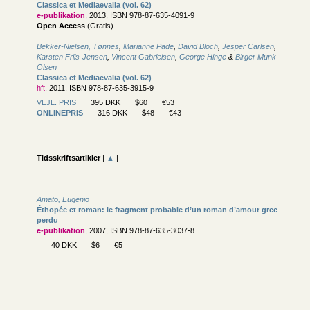
Classica et Mediaevalia (vol. 62)
e-publikation
, 2013, ISBN 978-87-635-4091-9
Open Access
(Gratis)
Bekker-Nielsen, Tønnes
,
Marianne Pade
,
David Bloch
,
Jesper Carlsen
,
Karsten Friis-Jensen
,
Vincent Gabrielsen
,
George Hinge
&
Birger Munk
Olsen
Classica et Mediaevalia (vol. 62)
hft
, 2011, ISBN 978-87-635-3915-9
VEJL. PRIS
395 DKK
$60
€53
ONLINEPRIS
316 DKK
$48
€43
Tidsskriftsartikler
|
▲
|
Amato, Eugenio
Éthopée et roman: le fragment probable d’un roman d’amour grec
perdu
e-publikation
, 2007, ISBN 978-87-635-3037-8
40 DKK
$6
€5