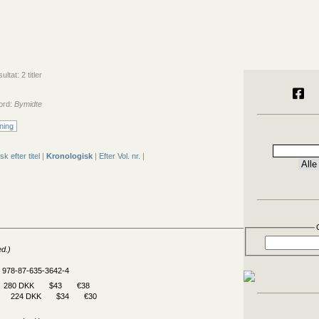
tat: 2 titler
ord:
Bymidte
ning
sk efter titel
|
Kronologisk
|
Efter Vol. nr.
|
d.)
N 978-87-635-3642-4
280 DKK
$43
€38
224 DKK
$34
€30