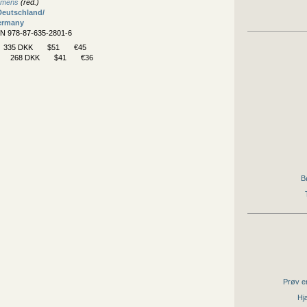
lemens
(red.)
Deutschland/
Germany
BN 978-87-635-2801-6
335 DKK
$51
€45
268 DKK
$41
€36
B
Prøv en
Hjæ