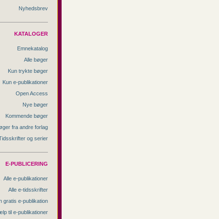
Nyhedsbrev
KATALOGER
Emnekatalog
Alle bøger
Kun trykte bøger
Kun e-publikationer
Open Access
Nye bøger
Kommende bøger
øger fra andre forlag
Tidsskrifter og serier
E-PUBLICERING
Alle e-publikationer
Alle e-tidsskrifter
 gratis e-publikation
lp til e-publikationer