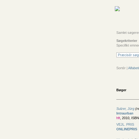
Samlet søgeresul
Søgekriterier
Specifikt emne
Præcisér søg
Sortér |
Alfabeti
Bøger
Sulzer, Jürg
(re
Intraurban
hft
, 2010, ISB
VEJL. PRIS
ONLINEPRIS