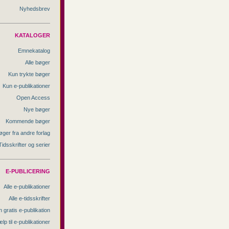
Nyhedsbrev
KATALOGER
Emnekatalog
Alle bøger
Kun trykte bøger
Kun e-publikationer
Open Access
Nye bøger
Kommende bøger
øger fra andre forlag
Tidsskrifter og serier
E-PUBLICERING
Alle e-publikationer
Alle e-tidsskrifter
 gratis e-publikation
lp til e-publikationer