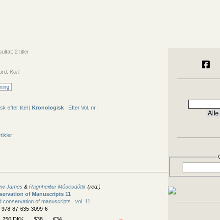
tat: 2 titler
ord:
Kort
ning
sk efter titel
|
Kronologisk
|
Efter Vol. nr.
|
tikler
hew James
&
Ragnheiður Mósesdóttir
(red.)
ervation of Manuscripts 11
 conservation of manuscripts , vol. 11
N 978-87-635-3099-6
250 DKK
$38
€34