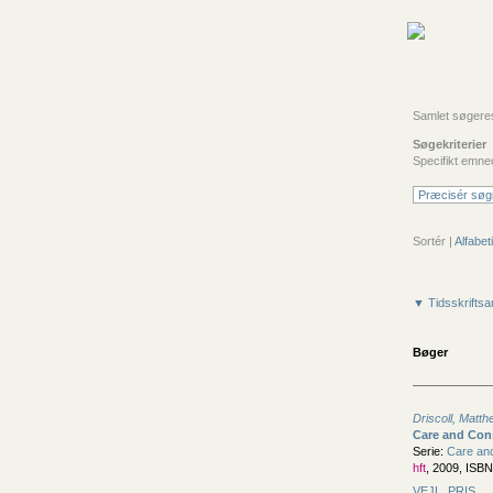
Samlet søgeresul
Søgekriterier
Specifikt emne
Præcisér søg
Sortér |
Alfabeti
▼ Tidsskriftsar
Bøger
Driscoll, Matt
Care and Cons
Serie:
Care and
hft
, 2009, ISB
VEJL. PRIS