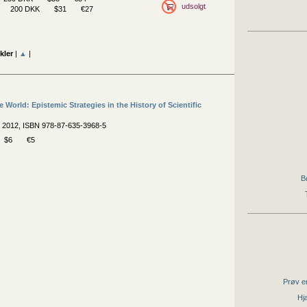
udsolgt
200 DKK
$31
€27
kler
|
▲
|
e World: Epistemic Strategies in the History of Scientific
, 2012, ISBN 978-87-635-3968-5
$6
€5
B
Prøv en
Hjæ