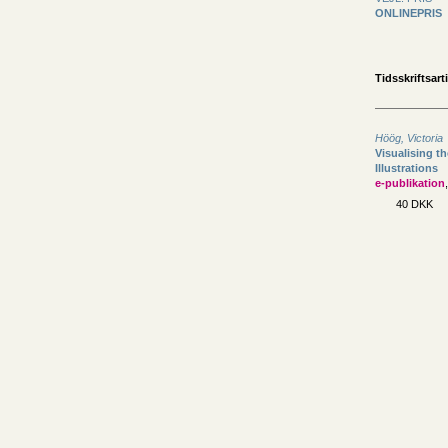
ONLINEPRIS
Tidsskriftsarti
Höög, Victoria
Visualising th
Illustrations
e-publikation
40 DKK