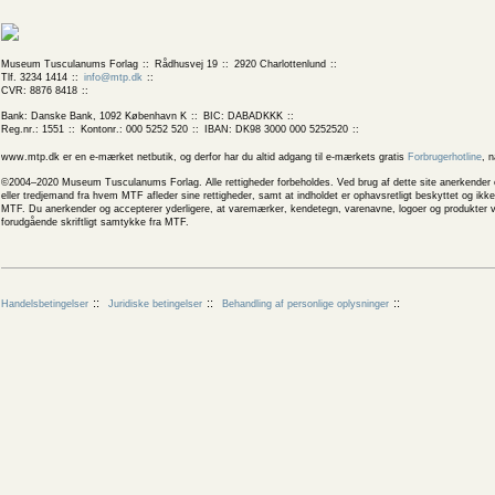
Museum Tusculanums Forlag
Rådhusvej 19
2920 Charlottenlund
Tlf. 3234 1414
info@mtp.dk
CVR: 8876 8418
Bank: Danske Bank, 1092 København K
BIC: DABADKKK
Reg.nr.: 1551
Kontonr.: 000 5252 520
IBAN: DK98 3000 000 5252520
www.mtp.dk er en e-mærket netbutik, og derfor har du altid adgang til e-mærkets gratis
Forbrugerhotline
, 
©2004–2020 Museum Tusculanums Forlag. Alle rettigheder forbeholdes. Ved brug af dette site anerkender og
eller tredjemand fra hvem MTF afleder sine rettigheder, samt at indholdet er ophavsretligt beskyttet og ik
MTF. Du anerkender og accepterer yderligere, at varemærker, kendetegn, varenavne, logoer og produkter v
forudgående skriftligt samtykke fra MTF.
Handelsbetingelser
Juridiske betingelser
Behandling af personlige oplysninger