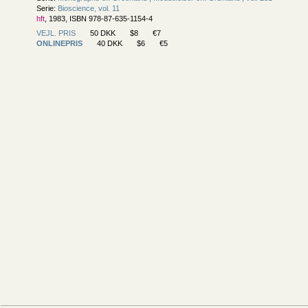
Serie:
Bioscience, vol. 11
hft
, 1983, ISBN 978-87-635-1154-4
VEJL. PRIS
50 DKK
$8
€7
ONLINEPRIS
40 DKK
$6
€5