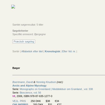
Samlet søgeresultat: 5 titler
Søgekriterier
Specifikt emneord:
Bjergegne
Præcisér søgning
Sortér |
Alfabetisk efter titel
|
Kronologisk
|
Efter Vol. nr.
|
Bøger
Boertmann, David
&
Henning Knudsen
(red.)
Arctic and Alpine Mycology
Serie:
Monographs on Greenland | Meddelelser om Grønland , vol. 338
Serie:
Bioscience, vol. 56
hft
, 2006, ISBN 978-87-635-1277-0
VEJL. PRIS
250 DKK
$38
€34
ONLINEPRIS
200 DKK
$31
€27