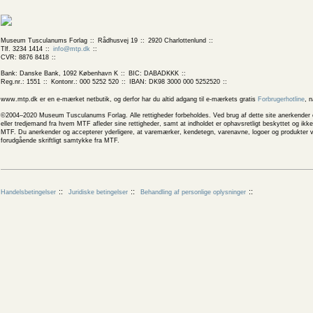
Museum Tusculanums Forlag
Rådhusvej 19
2920 Charlottenlund
Tlf. 3234 1414
info@mtp.dk
CVR: 8876 8418
Bank: Danske Bank, 1092 København K
BIC: DABADKKK
Reg.nr.: 1551
Kontonr.: 000 5252 520
IBAN: DK98 3000 000 5252520
www.mtp.dk er en e-mærket netbutik, og derfor har du altid adgang til e-mærkets gratis
Forbrugerhotline
, 
©2004–2020 Museum Tusculanums Forlag. Alle rettigheder forbeholdes. Ved brug af dette site anerkender og
eller tredjemand fra hvem MTF afleder sine rettigheder, samt at indholdet er ophavsretligt beskyttet og ik
MTF. Du anerkender og accepterer yderligere, at varemærker, kendetegn, varenavne, logoer og produkter v
forudgående skriftligt samtykke fra MTF.
Handelsbetingelser
Juridiske betingelser
Behandling af personlige oplysninger