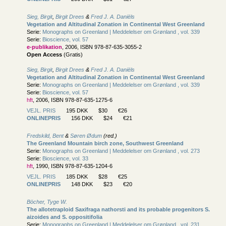
Sieg, Birgit
,
Birgit Drees
&
Fred J. A. Daniëls
Vegetation and Altitudinal Zonation in Continental West Greenland
Serie:
Monographs on Greenland | Meddelelser om Grønland , vol. 339
Serie:
Bioscience, vol. 57
e-publikation
, 2006, ISBN 978-87-635-3055-2
Open Access
(Gratis)
Sieg, Birgit
,
Birgit Drees
&
Fred J. A. Daniëls
Vegetation and Altitudinal Zonation in Continental West Greenland
Serie:
Monographs on Greenland | Meddelelser om Grønland , vol. 339
Serie:
Bioscience, vol. 57
hft
, 2006, ISBN 978-87-635-1275-6
VEJL. PRIS
195 DKK
$30
€26
ONLINEPRIS
156 DKK
$24
€21
Fredskild, Bent
&
Søren Ødum
(red.)
The Greenland Mountain birch zone, Southwest Greenland
Serie:
Monographs on Greenland | Meddelelser om Grønland , vol. 273
Serie:
Bioscience, vol. 33
hft
, 1990, ISBN 978-87-635-1204-6
VEJL. PRIS
185 DKK
$28
€25
ONLINEPRIS
148 DKK
$23
€20
Böcher, Tyge W.
The allotetraploid Saxifraga nathorsti and its probable progenitors S.
aizoides and S. oppositifolia
Serie:
Monographs on Greenland | Meddelelser om Grønland , vol. 231