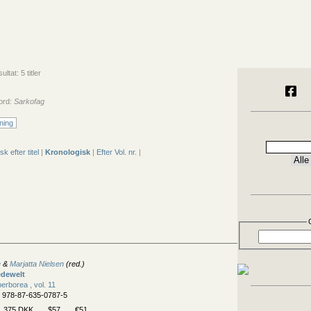
tat: 5 titler
ord:
Sarkofag
ning
sk efter titel
|
Kronologisk
|
Efter Vol. nr.
|
e
&
Marjatta Nielsen
(red.)
dewelt
erborea , vol. 11
N 978-87-635-0787-5
375 DKK
$57
€51