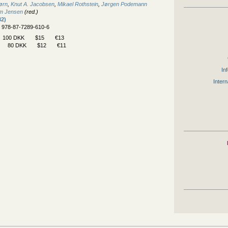
ørn
,
Knut A. Jacobsen
,
Mikael Rothstein
,
Jørgen Podemann
m Jensen
(red.)
32)
N 978-87-7289-610-6
100 DKK
$15
€13
80 DKK
$12
€11
Inf
Intern