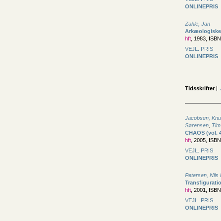
ONLINEPRIS
Zahle, Jan
Arkæologiske s
hft
, 1983, ISB
VEJL. PRIS
ONLINEPRIS
Tidsskrifter
|
Jacobsen, Knu
Sørensen
,
Tim
CHAOS (vol. 
hft
, 2005, ISB
VEJL. PRIS
ONLINEPRIS
Petersen, Nils
Transfiguratio
hft
, 2001, ISB
VEJL. PRIS
ONLINEPRIS