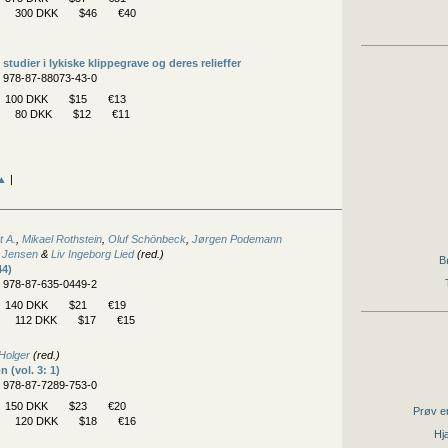
300 DKK
$46
€40
tudier i lykiske klippegrave og deres relieffer
N 978-87-88073-43-0
100 DKK
$15
€13
80 DKK
$12
€11
▲
|
t A.
,
Mikael Rothstein
,
Oluf Schönbeck
,
Jørgen Podemann
 Jensen
&
Liv Ingeborg Lied
(red.)
B
44)
N 978-87-635-0449-2
140 DKK
$21
€19
112 DKK
$17
€15
 Holger
(red.)
n (vol. 3: 1)
N 978-87-7289-753-0
150 DKK
$23
€20
Prøv en
120 DKK
$18
€16
Hjæ