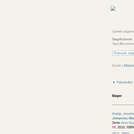
Samlet søgeresul
Søgekriterier
Specifikt emne
Præcisér søg
Sortér |
Alfabeti
▼ Tidsskrifter
Bøger
Rathje, Annett
Johannes Wie
Serie:
Acta Hyp
hft
, 2010, ISB
VEJL. PRIS