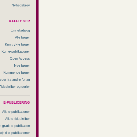
Nyhedsbrev
KATALOGER
Emnekatalog
Alle bøger
Kun trykte bøger
Kun e-publikationer
Open Access
Nye bøger
Kommende bøger
øger fra andre forlag
Tidsskrifter og serier
E-PUBLICERING
Alle e-publikationer
Alle e-tidsskrifter
 gratis e-publikation
lp til e-publikationer