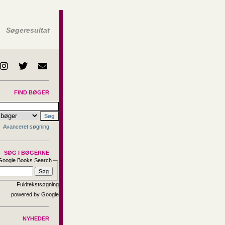
Søgeresultat
FIND BØGER
Avanceret søgning
SØG I BØGERNE
Google Books Search
Fuldtekstsøgning
NYHEDER