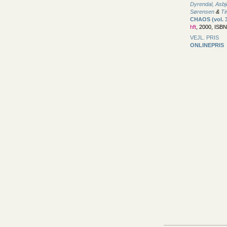
Dyrendal, Asbj
Sørensen
&
Ti
CHAOS (vol. 
hft
, 2000, ISB
VEJL. PRIS
ONLINEPRIS