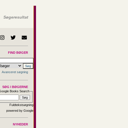
Søgeresultat
FIND BØGER
Avanceret søgning
SØG I BØGERNE
Google Books Search
Fuldtekstsøgning
NYHEDER