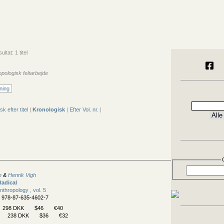
ltat: 1 titel
opologisk feltarbejde
ning
sk efter titel
|
Kronologisk
|
Efter Vol. nr.
|
n
&
Henrik Vigh
Radical
Anthropology , vol. 5
N 978-87-635-4602-7
298 DKK
$46
€40
238 DKK
$36
€32