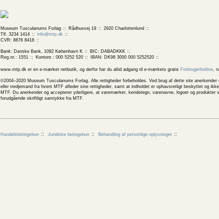
Museum Tusculanums Forlag
Rådhusvej 19
2920 Charlottenlund
Tlf. 3234 1414
info@mtp.dk
CVR: 8876 8418
Bank: Danske Bank, 1092 København K
BIC: DABADKKK
Reg.nr.: 1551
Kontonr.: 000 5252 520
IBAN: DK98 3000 000 5252520
www.mtp.dk er en e-mærket netbutik, og derfor har du altid adgang til e-mærkets gratis
Forbrugerhotline
, 
©2004–2020 Museum Tusculanums Forlag. Alle rettigheder forbeholdes. Ved brug af dette site anerkender og
eller tredjemand fra hvem MTF afleder sine rettigheder, samt at indholdet er ophavsretligt beskyttet og ik
MTF. Du anerkender og accepterer yderligere, at varemærker, kendetegn, varenavne, logoer og produkter v
forudgående skriftligt samtykke fra MTF.
Handelsbetingelser
Juridiske betingelser
Behandling af personlige oplysninger