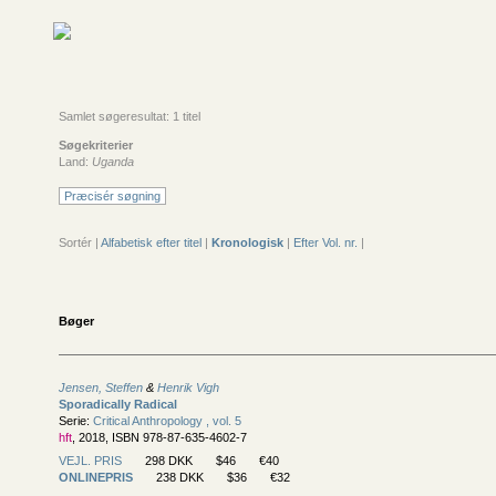
Samlet søgeresultat: 1 titel
Søgekriterier
Land:
Uganda
Præcisér søgning
Sortér |
Alfabetisk efter titel
|
Kronologisk
|
Efter Vol. nr.
|
Bøger
Jensen, Steffen
&
Henrik Vigh
Sporadically Radical
Serie:
Critical Anthropology , vol. 5
hft
, 2018, ISBN 978-87-635-4602-7
VEJL. PRIS
298 DKK
$46
€40
ONLINEPRIS
238 DKK
$36
€32