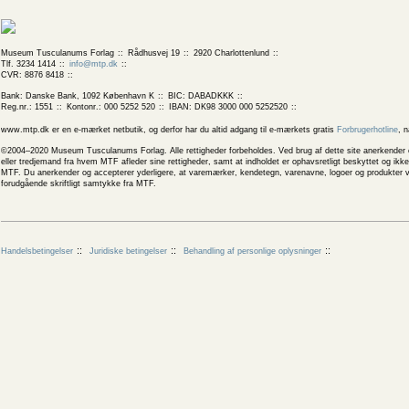
Museum Tusculanums Forlag
Rådhusvej 19
2920 Charlottenlund
Tlf. 3234 1414
info@mtp.dk
CVR: 8876 8418
Bank: Danske Bank, 1092 København K
BIC: DABADKKK
Reg.nr.: 1551
Kontonr.: 000 5252 520
IBAN: DK98 3000 000 5252520
www.mtp.dk er en e-mærket netbutik, og derfor har du altid adgang til e-mærkets gratis
Forbrugerhotline
, 
©2004–2020 Museum Tusculanums Forlag. Alle rettigheder forbeholdes. Ved brug af dette site anerkender og
eller tredjemand fra hvem MTF afleder sine rettigheder, samt at indholdet er ophavsretligt beskyttet og ik
MTF. Du anerkender og accepterer yderligere, at varemærker, kendetegn, varenavne, logoer og produkter v
forudgående skriftligt samtykke fra MTF.
Handelsbetingelser
Juridiske betingelser
Behandling af personlige oplysninger