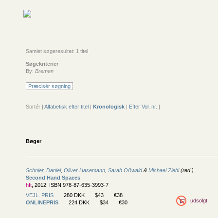
Samlet søgeresultat: 1 titel
Søgekriterier
By:
Bremen
Præcisér søgning
Sortér |
Alfabetisk efter titel
|
Kronologisk
|
Efter Vol. nr.
|
Bøger
Schnier, Daniel
,
Oliver Hasemann
,
Sarah Oßwald
&
Michael Ziehl
(red.)
Second Hand Spaces
hft
, 2012, ISBN 978-87-635-3993-7
VEJL. PRIS
280 DKK
$43
€38
udsolgt
ONLINEPRIS
224 DKK
$34
€30