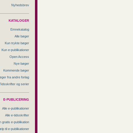
Nyhedsbrev
KATALOGER
Emnekatalog
Alle bøger
Kun trykte bøger
Kun e-publikationer
Open Access
Nye bøger
Kommende bøger
øger fra andre forlag
Tidsskrifter og serier
E-PUBLICERING
Alle e-publikationer
Alle e-tidsskrifter
 gratis e-publikation
lp til e-publikationer