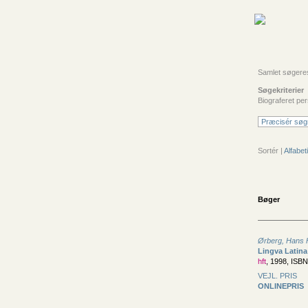
Samlet søgeresu
Søgekriterier
Biograferet pe
Præcisér søg
Sortér |
Alfabeti
Bøger
Ørberg, Hans 
Lingva Latina 
hft
, 1998, ISB
VEJL. PRIS
ONLINEPRIS