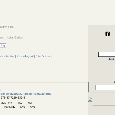
ltat: 1 titel
rson:
Aulus Gellius
ning
sk efter titel
|
Kronologisk
|
Efter Vol. nr.
|
H.
per se illvstrata. Pars II: Roma aeterna
N 978-87-7289-632-8
375 DKK
$57
€51
300 DKK
$46
€40