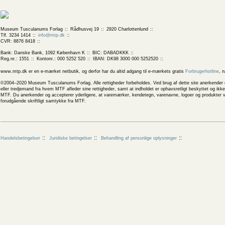
Museum Tusculanums Forlag
Rådhusvej 19
2920 Charlottenlund
Tlf. 3234 1414
info@mtp.dk
CVR: 8876 8418
Bank: Danske Bank, 1092 København K
BIC: DABADKKK
Reg.nr.: 1551
Kontonr.: 000 5252 520
IBAN: DK98 3000 000 5252520
www.mtp.dk er en e-mærket netbutik, og derfor har du altid adgang til e-mærkets gratis
Forbrugerhotline
, 
©2004–2020 Museum Tusculanums Forlag. Alle rettigheder forbeholdes. Ved brug af dette site anerkender og
eller tredjemand fra hvem MTF afleder sine rettigheder, samt at indholdet er ophavsretligt beskyttet og ik
MTF. Du anerkender og accepterer yderligere, at varemærker, kendetegn, varenavne, logoer og produkter v
forudgående skriftligt samtykke fra MTF.
Handelsbetingelser
Juridiske betingelser
Behandling af personlige oplysninger