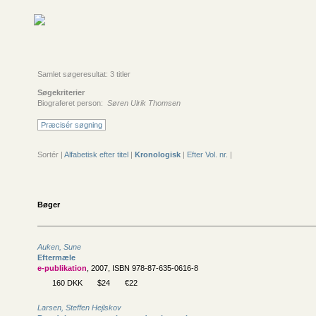
Samlet søgeresultat: 3 titler
Søgekriterier
Biograferet person:
Søren Ulrik Thomsen
Præcisér søgning
Sortér |
Alfabetisk efter titel
|
Kronologisk
|
Efter Vol. nr.
|
Bøger
Auken, Sune
Eftermæle
e-publikation
, 2007, ISBN 978-87-635-0616-8
160 DKK
$24
€22
Larsen, Steffen Hejlskov