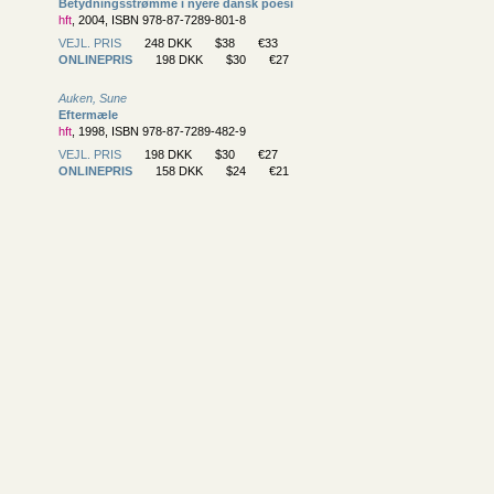
Betydningsstrømme i nyere dansk poesi
hft
, 2004, ISBN 978-87-7289-801-8
VEJL. PRIS
248 DKK
$38
€33
ONLINEPRIS
198 DKK
$30
€27
Auken, Sune
Eftermæle
hft
, 1998, ISBN 978-87-7289-482-9
VEJL. PRIS
198 DKK
$30
€27
ONLINEPRIS
158 DKK
$24
€21