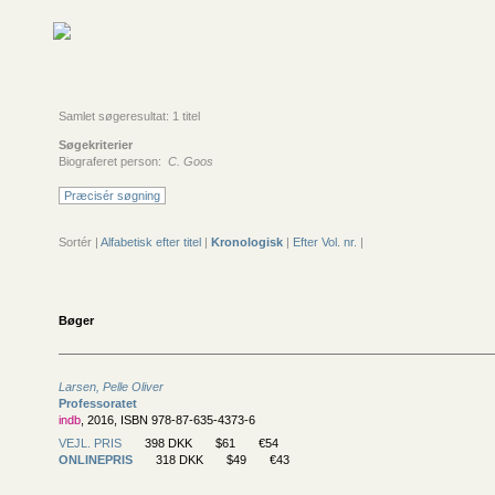
Samlet søgeresultat: 1 titel
Søgekriterier
Biograferet person:
C. Goos
Præcisér søgning
Sortér |
Alfabetisk efter titel
|
Kronologisk
|
Efter Vol. nr.
|
Bøger
Larsen, Pelle Oliver
Professoratet
indb
, 2016, ISBN 978-87-635-4373-6
VEJL. PRIS
398 DKK
$61
€54
ONLINEPRIS
318 DKK
$49
€43