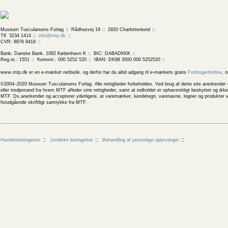
Museum Tusculanums Forlag
Rådhusvej 19
2920 Charlottenlund
Tlf. 3234 1414
info@mtp.dk
CVR: 8876 8418
Bank: Danske Bank, 1092 København K
BIC: DABADKKK
Reg.nr.: 1551
Kontonr.: 000 5252 520
IBAN: DK98 3000 000 5252520
www.mtp.dk er en e-mærket netbutik, og derfor har du altid adgang til e-mærkets gratis
Forbrugerhotline
, 
©2004–2020 Museum Tusculanums Forlag. Alle rettigheder forbeholdes. Ved brug af dette site anerkender og
eller tredjemand fra hvem MTF afleder sine rettigheder, samt at indholdet er ophavsretligt beskyttet og ik
MTF. Du anerkender og accepterer yderligere, at varemærker, kendetegn, varenavne, logoer og produkter v
forudgående skriftligt samtykke fra MTF.
Handelsbetingelser
Juridiske betingelser
Behandling af personlige oplysninger