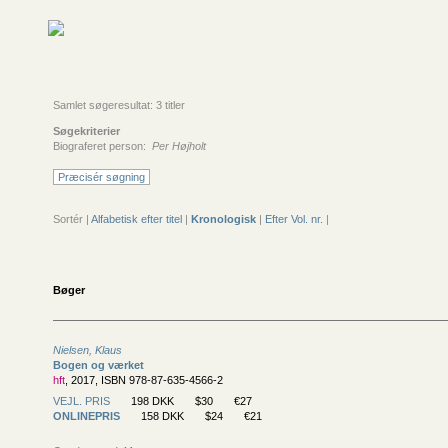
Samlet søgeresultat: 3 titler
Søgekriterier
Biograferet person:
Per Højholt
Præcisér søgning
Sortér |
Alfabetisk efter titel
|
Kronologisk
|
Efter Vol. nr.
|
Bøger
Nielsen, Klaus
Bogen og værket
hft
, 2017, ISBN 978-87-635-4566-2
VEJL. PRIS
198 DKK
$30
€27
ONLINEPRIS
158 DKK
$24
€21