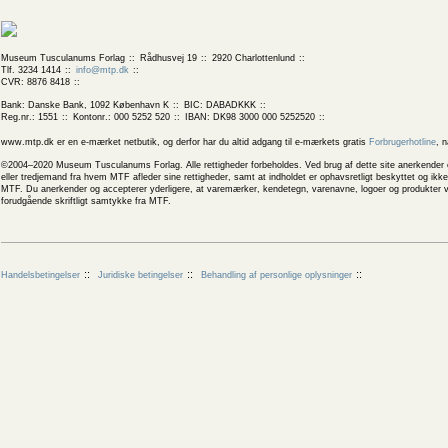
Museum Tusculanums Forlag
Rådhusvej 19
2920 Charlottenlund
Tlf. 3234 1414
info@mtp.dk
CVR: 8876 8418
Bank: Danske Bank, 1092 København K
BIC: DABADKKK
Reg.nr.: 1551
Kontonr.: 000 5252 520
IBAN: DK98 3000 000 5252520
www.mtp.dk er en e-mærket netbutik, og derfor har du altid adgang til e-mærkets gratis
Forbrugerhotline
, 
©2004–2020 Museum Tusculanums Forlag. Alle rettigheder forbeholdes. Ved brug af dette site anerkender og
eller tredjemand fra hvem MTF afleder sine rettigheder, samt at indholdet er ophavsretligt beskyttet og ik
MTF. Du anerkender og accepterer yderligere, at varemærker, kendetegn, varenavne, logoer og produkter v
forudgående skriftligt samtykke fra MTF.
Handelsbetingelser
Juridiske betingelser
Behandling af personlige oplysninger