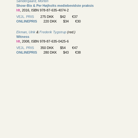
Søndergaard, Morten
Show-Bix & Per Højholts mediebevidste praksis
hft
, 2016, ISBN 978-87-635-4074-2
VEJL. PRIS
275 DKK
$42
€37
ONLINEPRIS
220 DKK
$34
€30
Ekman, Ulrik
&
Frederik Tygstrup
(red.)
Witness
hft
, 2008, ISBN 978-87-635-0425-6
VEJL. PRIS
350 DKK
$54
€47
ONLINEPRIS
280 DKK
$43
€38