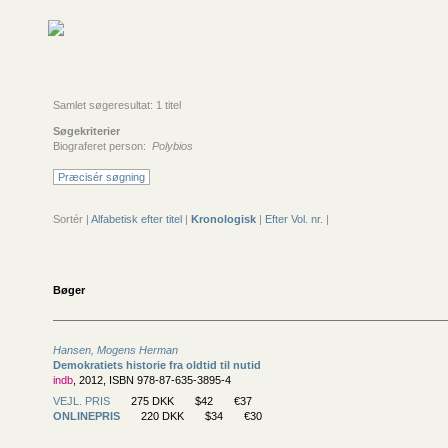
Samlet søgeresultat: 1 titel
Søgekriterier
Biograferet person:
Polybios
Præcisér søgning
Sortér |
Alfabetisk efter titel
|
Kronologisk
|
Efter Vol. nr.
|
Bøger
Hansen, Mogens Herman
Demokratiets historie fra oldtid til nutid
indb
, 2012, ISBN 978-87-635-3895-4
VEJL. PRIS
275 DKK
$42
€37
ONLINEPRIS
220 DKK
$34
€30