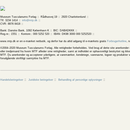
Museum Tusculanums Forlag
Rådhusvej 19
2920 Charlottenlund
Tlf. 3234 1414
info@mtp.dk
CVR: 8876 8418
Bank: Danske Bank, 1092 København K
BIC: DABADKKK
Reg.nr.: 1551
Kontonr.: 000 5252 520
IBAN: DK98 3000 000 5252520
www.mtp.dk er en e-mærket netbutik, og derfor har du altid adgang til e-mærkets gratis
Forbrugerhotline
, 
©2004–2020 Museum Tusculanums Forlag. Alle rettigheder forbeholdes. Ved brug af dette site anerkender og
eller tredjemand fra hvem MTF afleder sine rettigheder, samt at indholdet er ophavsretligt beskyttet og ik
MTF. Du anerkender og accepterer yderligere, at varemærker, kendetegn, varenavne, logoer og produkter v
forudgående skriftligt samtykke fra MTF.
Handelsbetingelser
Juridiske betingelser
Behandling af personlige oplysninger