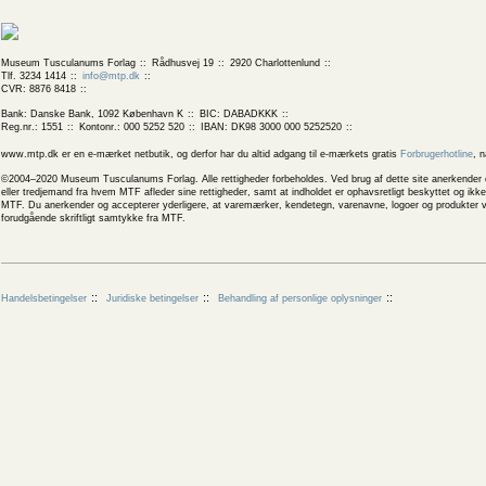
Museum Tusculanums Forlag
Rådhusvej 19
2920 Charlottenlund
Tlf. 3234 1414
info@mtp.dk
CVR: 8876 8418
Bank: Danske Bank, 1092 København K
BIC: DABADKKK
Reg.nr.: 1551
Kontonr.: 000 5252 520
IBAN: DK98 3000 000 5252520
www.mtp.dk er en e-mærket netbutik, og derfor har du altid adgang til e-mærkets gratis
Forbrugerhotline
, 
©2004–2020 Museum Tusculanums Forlag. Alle rettigheder forbeholdes. Ved brug af dette site anerkender og
eller tredjemand fra hvem MTF afleder sine rettigheder, samt at indholdet er ophavsretligt beskyttet og ik
MTF. Du anerkender og accepterer yderligere, at varemærker, kendetegn, varenavne, logoer og produkter v
forudgående skriftligt samtykke fra MTF.
Handelsbetingelser
Juridiske betingelser
Behandling af personlige oplysninger