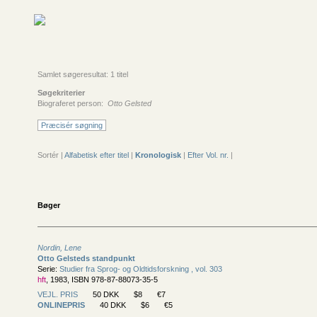
Samlet søgeresultat: 1 titel
Søgekriterier
Biograferet person:
Otto Gelsted
Præcisér søgning
Sortér |
Alfabetisk efter titel
|
Kronologisk
|
Efter Vol. nr.
|
Bøger
Nordin, Lene
Otto Gelsteds standpunkt
Serie:
Studier fra Sprog- og Oldtidsforskning , vol. 303
hft
, 1983, ISBN 978-87-88073-35-5
VEJL. PRIS
50 DKK
$8
€7
ONLINEPRIS
40 DKK
$6
€5