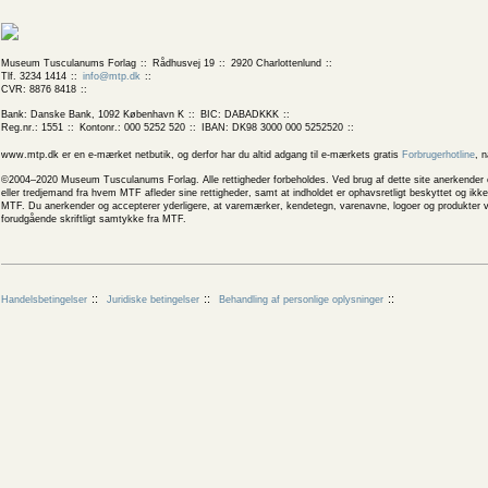
Museum Tusculanums Forlag
Rådhusvej 19
2920 Charlottenlund
Tlf. 3234 1414
info@mtp.dk
CVR: 8876 8418
Bank: Danske Bank, 1092 København K
BIC: DABADKKK
Reg.nr.: 1551
Kontonr.: 000 5252 520
IBAN: DK98 3000 000 5252520
www.mtp.dk er en e-mærket netbutik, og derfor har du altid adgang til e-mærkets gratis
Forbrugerhotline
, 
©2004–2020 Museum Tusculanums Forlag. Alle rettigheder forbeholdes. Ved brug af dette site anerkender og
eller tredjemand fra hvem MTF afleder sine rettigheder, samt at indholdet er ophavsretligt beskyttet og ik
MTF. Du anerkender og accepterer yderligere, at varemærker, kendetegn, varenavne, logoer og produkter v
forudgående skriftligt samtykke fra MTF.
Handelsbetingelser
Juridiske betingelser
Behandling af personlige oplysninger