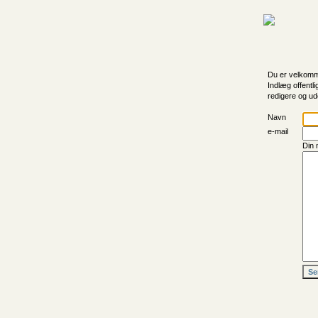
Du er velkomme
Indlæg offentli
redigere og ud
Navn
e-mail
Din 