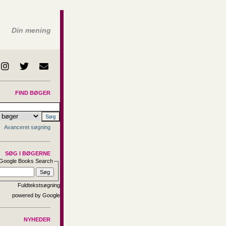
Din mening
FIND BØGER
Avanceret søgning
SØG I BØGERNE
Google Books Search
Fuldtekstsøgning
NYHEDER