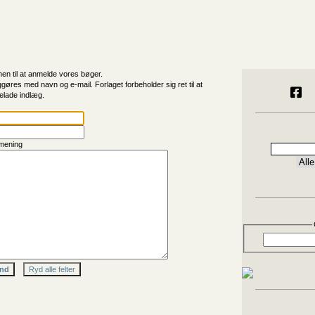
n til at anmelde vores bøger.
ggøres med navn og e-mail. Forlaget forbeholder sig ret til at
elade indlæg.
mening