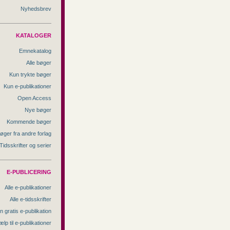
Nyhedsbrev
KATALOGER
Emnekatalog
Alle bøger
Kun trykte bøger
Kun e-publikationer
Open Access
Nye bøger
Kommende bøger
øger fra andre forlag
Tidsskrifter og serier
E-PUBLICERING
Alle e-publikationer
Alle e-tidsskrifter
n gratis e-publikation
ælp til e-publikationer