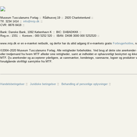
Museum Tusculanums Forlag
Rådhusvej 19
2920 Charlottenlund
Tlf. 3234 1414
info@mtp.dk
CVR: 8876 8418
Bank: Danske Bank, 1092 København K
BIC: DABADKKK
Reg.nr.: 1551
Kontonr.: 000 5252 520
IBAN: DK98 3000 000 5252520
www.mtp.dk er en e-mærket netbutik, og derfor har du altid adgang til e-mærkets gratis
Forbrugerhotline
, 
©2004–2020 Museum Tusculanums Forlag. Alle rettigheder forbeholdes. Ved brug af dette site anerkender og
eller tredjemand fra hvem MTF afleder sine rettigheder, samt at indholdet er ophavsretligt beskyttet og ik
MTF. Du anerkender og accepterer yderligere, at varemærker, kendetegn, varenavne, logoer og produkter v
forudgående skriftligt samtykke fra MTF.
Handelsbetingelser
Juridiske betingelser
Behandling af personlige oplysninger