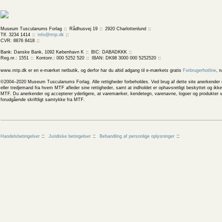
Museum Tusculanums Forlag
Rådhusvej 19
2920 Charlottenlund
Tlf. 3234 1414
info@mtp.dk
CVR: 8876 8418
Bank: Danske Bank, 1092 København K
BIC: DABADKKK
Reg.nr.: 1551
Kontonr.: 000 5252 520
IBAN: DK98 3000 000 5252520
www.mtp.dk er en e-mærket netbutik, og derfor har du altid adgang til e-mærkets gratis
Forbrugerhotline
, 
©2004–2020 Museum Tusculanums Forlag. Alle rettigheder forbeholdes. Ved brug af dette site anerkender og
eller tredjemand fra hvem MTF afleder sine rettigheder, samt at indholdet er ophavsretligt beskyttet og ik
MTF. Du anerkender og accepterer yderligere, at varemærker, kendetegn, varenavne, logoer og produkter v
forudgående skriftligt samtykke fra MTF.
Handelsbetingelser
Juridiske betingelser
Behandling af personlige oplysninger