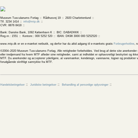
Museum Tusculanums Forlag
Rådhusvej 19
2920 Charlottenlund
Tlf. 3234 1414
info@mtp.dk
CVR: 8876 8418
Bank: Danske Bank, 1092 København K
BIC: DABADKKK
Reg.nr.: 1551
Kontonr.: 000 5252 520
IBAN: DK98 3000 000 5252520
www.mtp.dk er en e-mærket netbutik, og derfor har du altid adgang til e-mærkets gratis
Forbrugerhotline
, 
©2004–2020 Museum Tusculanums Forlag. Alle rettigheder forbeholdes. Ved brug af dette site anerkender og
eller tredjemand fra hvem MTF afleder sine rettigheder, samt at indholdet er ophavsretligt beskyttet og ik
MTF. Du anerkender og accepterer yderligere, at varemærker, kendetegn, varenavne, logoer og produkter v
forudgående skriftligt samtykke fra MTF.
Handelsbetingelser
Juridiske betingelser
Behandling af personlige oplysninger