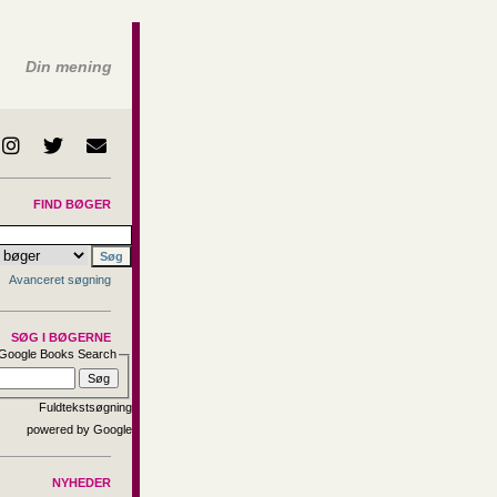
Din mening
FIND BØGER
Avanceret søgning
SØG I BØGERNE
Google Books Search
Fuldtekstsøgning
NYHEDER