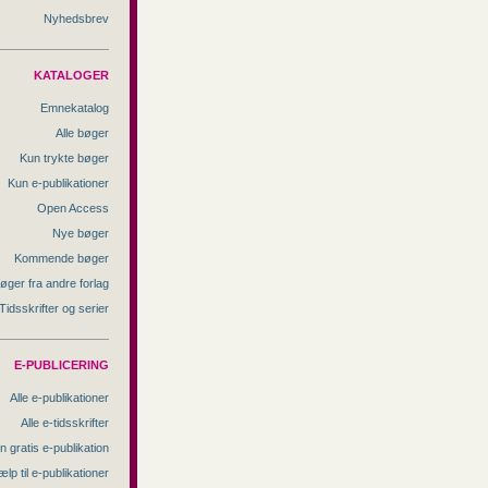
Nyhedsbrev
KATALOGER
Emnekatalog
Alle bøger
Kun trykte bøger
Kun e-publikationer
Open Access
Nye bøger
Kommende bøger
øger fra andre forlag
Tidsskrifter og serier
E-PUBLICERING
Alle e-publikationer
Alle e-tidsskrifter
n gratis e-publikation
ælp til e-publikationer