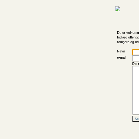
Du er velkomme
Indlæg offentli
redigere og ud
Navn
e-mail
Din 