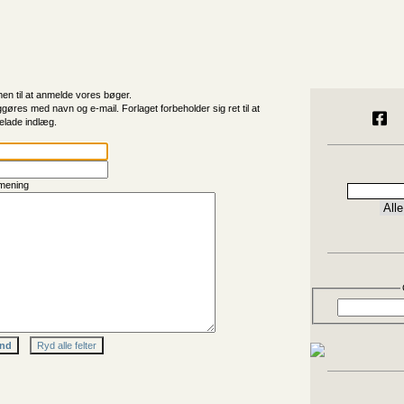
n til at anmelde vores bøger.
ggøres med navn og e-mail. Forlaget forbeholder sig ret til at
elade indlæg.
mening