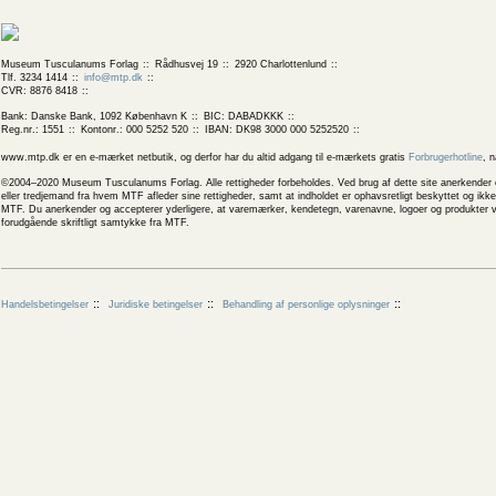
Museum Tusculanums Forlag
Rådhusvej 19
2920 Charlottenlund
Tlf. 3234 1414
info@mtp.dk
CVR: 8876 8418
Bank: Danske Bank, 1092 København K
BIC: DABADKKK
Reg.nr.: 1551
Kontonr.: 000 5252 520
IBAN: DK98 3000 000 5252520
www.mtp.dk er en e-mærket netbutik, og derfor har du altid adgang til e-mærkets gratis
Forbrugerhotline
, 
©2004–2020 Museum Tusculanums Forlag. Alle rettigheder forbeholdes. Ved brug af dette site anerkender og
eller tredjemand fra hvem MTF afleder sine rettigheder, samt at indholdet er ophavsretligt beskyttet og ik
MTF. Du anerkender og accepterer yderligere, at varemærker, kendetegn, varenavne, logoer og produkter v
forudgående skriftligt samtykke fra MTF.
Handelsbetingelser
Juridiske betingelser
Behandling af personlige oplysninger