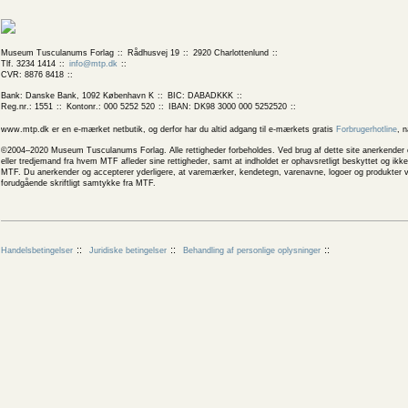
Museum Tusculanums Forlag
Rådhusvej 19
2920 Charlottenlund
Tlf. 3234 1414
info@mtp.dk
CVR: 8876 8418
Bank: Danske Bank, 1092 København K
BIC: DABADKKK
Reg.nr.: 1551
Kontonr.: 000 5252 520
IBAN: DK98 3000 000 5252520
www.mtp.dk er en e-mærket netbutik, og derfor har du altid adgang til e-mærkets gratis
Forbrugerhotline
, 
©2004–2020 Museum Tusculanums Forlag. Alle rettigheder forbeholdes. Ved brug af dette site anerkender og
eller tredjemand fra hvem MTF afleder sine rettigheder, samt at indholdet er ophavsretligt beskyttet og ik
MTF. Du anerkender og accepterer yderligere, at varemærker, kendetegn, varenavne, logoer og produkter v
forudgående skriftligt samtykke fra MTF.
Handelsbetingelser
Juridiske betingelser
Behandling af personlige oplysninger