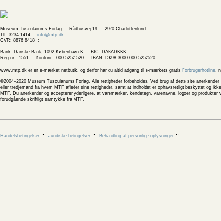
Museum Tusculanums Forlag
Rådhusvej 19
2920 Charlottenlund
Tlf. 3234 1414
info@mtp.dk
CVR: 8876 8418
Bank: Danske Bank, 1092 København K
BIC: DABADKKK
Reg.nr.: 1551
Kontonr.: 000 5252 520
IBAN: DK98 3000 000 5252520
www.mtp.dk er en e-mærket netbutik, og derfor har du altid adgang til e-mærkets gratis
Forbrugerhotline
, 
©2004–2020 Museum Tusculanums Forlag. Alle rettigheder forbeholdes. Ved brug af dette site anerkender og
eller tredjemand fra hvem MTF afleder sine rettigheder, samt at indholdet er ophavsretligt beskyttet og ik
MTF. Du anerkender og accepterer yderligere, at varemærker, kendetegn, varenavne, logoer og produkter v
forudgående skriftligt samtykke fra MTF.
Handelsbetingelser
Juridiske betingelser
Behandling af personlige oplysninger