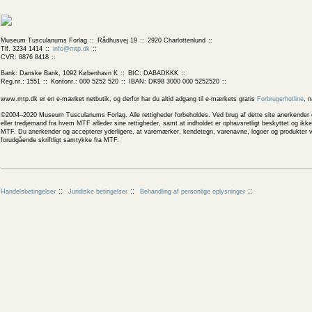
Museum Tusculanums Forlag
Rådhusvej 19
2920 Charlottenlund
Tlf. 3234 1414
info@mtp.dk
CVR: 8876 8418
Bank: Danske Bank, 1092 København K
BIC: DABADKKK
Reg.nr.: 1551
Kontonr.: 000 5252 520
IBAN: DK98 3000 000 5252520
www.mtp.dk er en e-mærket netbutik, og derfor har du altid adgang til e-mærkets gratis
Forbrugerhotline
, 
©2004–2020 Museum Tusculanums Forlag. Alle rettigheder forbeholdes. Ved brug af dette site anerkender og
eller tredjemand fra hvem MTF afleder sine rettigheder, samt at indholdet er ophavsretligt beskyttet og ik
MTF. Du anerkender og accepterer yderligere, at varemærker, kendetegn, varenavne, logoer og produkter v
forudgående skriftligt samtykke fra MTF.
Handelsbetingelser
Juridiske betingelser
Behandling af personlige oplysninger