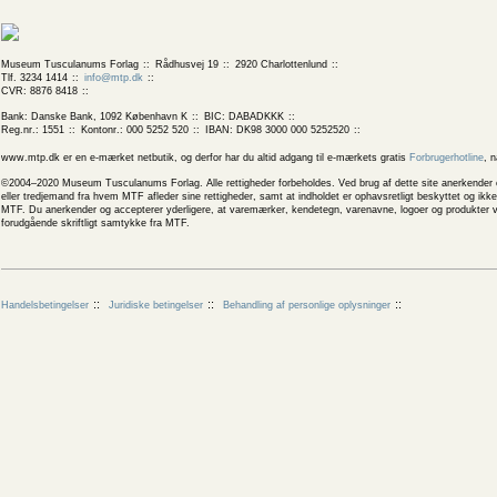
Museum Tusculanums Forlag
Rådhusvej 19
2920 Charlottenlund
Tlf. 3234 1414
info@mtp.dk
CVR: 8876 8418
Bank: Danske Bank, 1092 København K
BIC: DABADKKK
Reg.nr.: 1551
Kontonr.: 000 5252 520
IBAN: DK98 3000 000 5252520
www.mtp.dk er en e-mærket netbutik, og derfor har du altid adgang til e-mærkets gratis
Forbrugerhotline
, 
©2004–2020 Museum Tusculanums Forlag. Alle rettigheder forbeholdes. Ved brug af dette site anerkender og
eller tredjemand fra hvem MTF afleder sine rettigheder, samt at indholdet er ophavsretligt beskyttet og ik
MTF. Du anerkender og accepterer yderligere, at varemærker, kendetegn, varenavne, logoer og produkter v
forudgående skriftligt samtykke fra MTF.
Handelsbetingelser
Juridiske betingelser
Behandling af personlige oplysninger