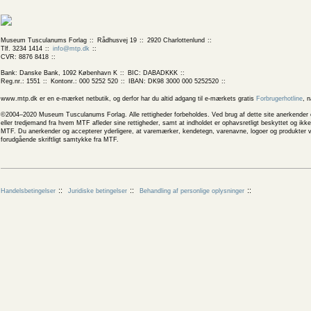
Museum Tusculanums Forlag
Rådhusvej 19
2920 Charlottenlund
Tlf. 3234 1414
info@mtp.dk
CVR: 8876 8418
Bank: Danske Bank, 1092 København K
BIC: DABADKKK
Reg.nr.: 1551
Kontonr.: 000 5252 520
IBAN: DK98 3000 000 5252520
www.mtp.dk er en e-mærket netbutik, og derfor har du altid adgang til e-mærkets gratis
Forbrugerhotline
, 
©2004–2020 Museum Tusculanums Forlag. Alle rettigheder forbeholdes. Ved brug af dette site anerkender og
eller tredjemand fra hvem MTF afleder sine rettigheder, samt at indholdet er ophavsretligt beskyttet og ik
MTF. Du anerkender og accepterer yderligere, at varemærker, kendetegn, varenavne, logoer og produkter v
forudgående skriftligt samtykke fra MTF.
Handelsbetingelser
Juridiske betingelser
Behandling af personlige oplysninger