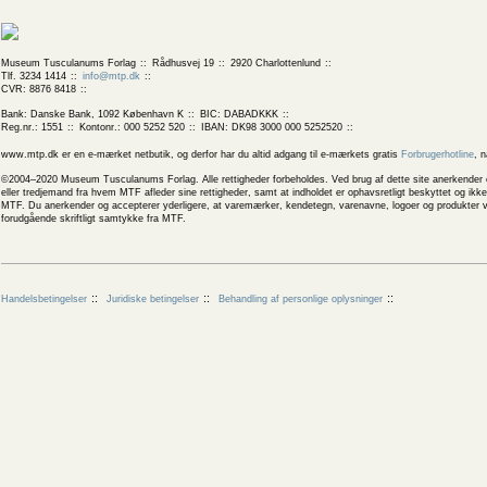
Museum Tusculanums Forlag
Rådhusvej 19
2920 Charlottenlund
Tlf. 3234 1414
info@mtp.dk
CVR: 8876 8418
Bank: Danske Bank, 1092 København K
BIC: DABADKKK
Reg.nr.: 1551
Kontonr.: 000 5252 520
IBAN: DK98 3000 000 5252520
www.mtp.dk er en e-mærket netbutik, og derfor har du altid adgang til e-mærkets gratis
Forbrugerhotline
, 
©2004–2020 Museum Tusculanums Forlag. Alle rettigheder forbeholdes. Ved brug af dette site anerkender og
eller tredjemand fra hvem MTF afleder sine rettigheder, samt at indholdet er ophavsretligt beskyttet og ik
MTF. Du anerkender og accepterer yderligere, at varemærker, kendetegn, varenavne, logoer og produkter v
forudgående skriftligt samtykke fra MTF.
Handelsbetingelser
Juridiske betingelser
Behandling af personlige oplysninger