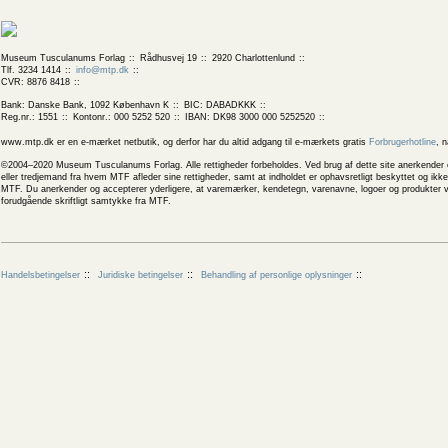
Museum Tusculanums Forlag
Rådhusvej 19
2920 Charlottenlund
Tlf. 3234 1414
info@mtp.dk
CVR: 8876 8418
Bank: Danske Bank, 1092 København K
BIC: DABADKKK
Reg.nr.: 1551
Kontonr.: 000 5252 520
IBAN: DK98 3000 000 5252520
www.mtp.dk er en e-mærket netbutik, og derfor har du altid adgang til e-mærkets gratis
Forbrugerhotline
, 
©2004–2020 Museum Tusculanums Forlag. Alle rettigheder forbeholdes. Ved brug af dette site anerkender og
eller tredjemand fra hvem MTF afleder sine rettigheder, samt at indholdet er ophavsretligt beskyttet og ik
MTF. Du anerkender og accepterer yderligere, at varemærker, kendetegn, varenavne, logoer og produkter v
forudgående skriftligt samtykke fra MTF.
Handelsbetingelser
Juridiske betingelser
Behandling af personlige oplysninger