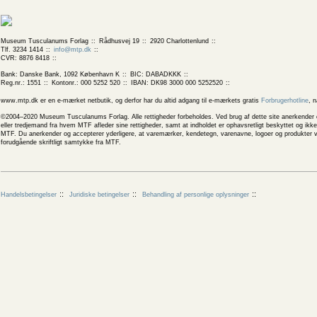
Museum Tusculanums Forlag
Rådhusvej 19
2920 Charlottenlund
Tlf. 3234 1414
info@mtp.dk
CVR: 8876 8418
Bank: Danske Bank, 1092 København K
BIC: DABADKKK
Reg.nr.: 1551
Kontonr.: 000 5252 520
IBAN: DK98 3000 000 5252520
www.mtp.dk er en e-mærket netbutik, og derfor har du altid adgang til e-mærkets gratis
Forbrugerhotline
, 
©2004–2020 Museum Tusculanums Forlag. Alle rettigheder forbeholdes. Ved brug af dette site anerkender og
eller tredjemand fra hvem MTF afleder sine rettigheder, samt at indholdet er ophavsretligt beskyttet og ik
MTF. Du anerkender og accepterer yderligere, at varemærker, kendetegn, varenavne, logoer og produkter v
forudgående skriftligt samtykke fra MTF.
Handelsbetingelser
Juridiske betingelser
Behandling af personlige oplysninger