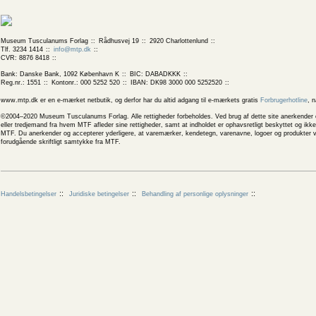
Museum Tusculanums Forlag
Rådhusvej 19
2920 Charlottenlund
Tlf. 3234 1414
info@mtp.dk
CVR: 8876 8418
Bank: Danske Bank, 1092 København K
BIC: DABADKKK
Reg.nr.: 1551
Kontonr.: 000 5252 520
IBAN: DK98 3000 000 5252520
www.mtp.dk er en e-mærket netbutik, og derfor har du altid adgang til e-mærkets gratis
Forbrugerhotline
, 
©2004–2020 Museum Tusculanums Forlag. Alle rettigheder forbeholdes. Ved brug af dette site anerkender og
eller tredjemand fra hvem MTF afleder sine rettigheder, samt at indholdet er ophavsretligt beskyttet og ik
MTF. Du anerkender og accepterer yderligere, at varemærker, kendetegn, varenavne, logoer og produkter v
forudgående skriftligt samtykke fra MTF.
Handelsbetingelser
Juridiske betingelser
Behandling af personlige oplysninger