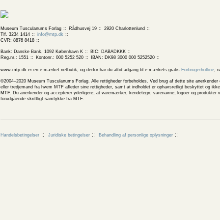
Museum Tusculanums Forlag
Rådhusvej 19
2920 Charlottenlund
Tlf. 3234 1414
info@mtp.dk
CVR: 8876 8418
Bank: Danske Bank, 1092 København K
BIC: DABADKKK
Reg.nr.: 1551
Kontonr.: 000 5252 520
IBAN: DK98 3000 000 5252520
www.mtp.dk er en e-mærket netbutik, og derfor har du altid adgang til e-mærkets gratis
Forbrugerhotline
, 
©2004–2020 Museum Tusculanums Forlag. Alle rettigheder forbeholdes. Ved brug af dette site anerkender og
eller tredjemand fra hvem MTF afleder sine rettigheder, samt at indholdet er ophavsretligt beskyttet og ik
MTF. Du anerkender og accepterer yderligere, at varemærker, kendetegn, varenavne, logoer og produkter v
forudgående skriftligt samtykke fra MTF.
Handelsbetingelser
Juridiske betingelser
Behandling af personlige oplysninger