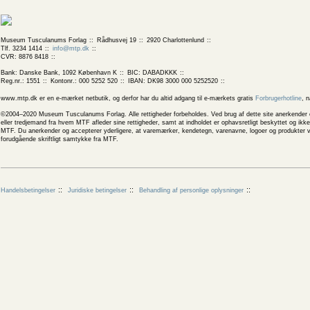
Museum Tusculanums Forlag
Rådhusvej 19
2920 Charlottenlund
Tlf. 3234 1414
info@mtp.dk
CVR: 8876 8418
Bank: Danske Bank, 1092 København K
BIC: DABADKKK
Reg.nr.: 1551
Kontonr.: 000 5252 520
IBAN: DK98 3000 000 5252520
www.mtp.dk er en e-mærket netbutik, og derfor har du altid adgang til e-mærkets gratis
Forbrugerhotline
, 
©2004–2020 Museum Tusculanums Forlag. Alle rettigheder forbeholdes. Ved brug af dette site anerkender og
eller tredjemand fra hvem MTF afleder sine rettigheder, samt at indholdet er ophavsretligt beskyttet og ik
MTF. Du anerkender og accepterer yderligere, at varemærker, kendetegn, varenavne, logoer og produkter v
forudgående skriftligt samtykke fra MTF.
Handelsbetingelser
Juridiske betingelser
Behandling af personlige oplysninger