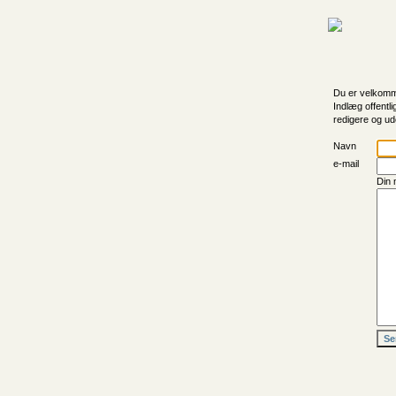
Du er velkomme
Indlæg offentli
redigere og ud
Navn
e-mail
Din 