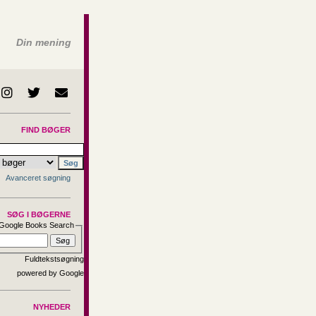
Din mening
FIND BØGER
Avanceret søgning
SØG I BØGERNE
Google Books Search
Fuldtekstsøgning
NYHEDER