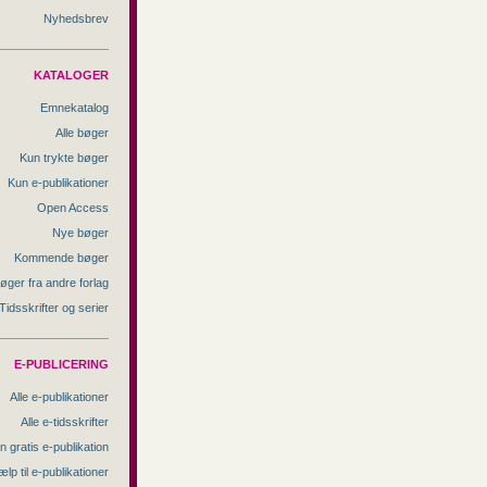
Nyhedsbrev
KATALOGER
Emnekatalog
Alle bøger
Kun trykte bøger
Kun e-publikationer
Open Access
Nye bøger
Kommende bøger
øger fra andre forlag
Tidsskrifter og serier
E-PUBLICERING
Alle e-publikationer
Alle e-tidsskrifter
n gratis e-publikation
ælp til e-publikationer