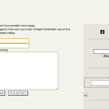
n til at anmelde vores bøger.
ggøres med navn og e-mail. Forlaget forbeholder sig ret til at
elade indlæg.
mening