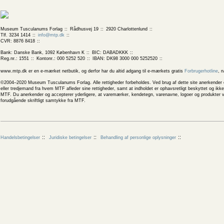
Museum Tusculanums Forlag
Rådhusvej 19
2920 Charlottenlund
Tlf. 3234 1414
info@mtp.dk
CVR: 8876 8418
Bank: Danske Bank, 1092 København K
BIC: DABADKKK
Reg.nr.: 1551
Kontonr.: 000 5252 520
IBAN: DK98 3000 000 5252520
www.mtp.dk er en e-mærket netbutik, og derfor har du altid adgang til e-mærkets gratis
Forbrugerhotline
, 
©2004–2020 Museum Tusculanums Forlag. Alle rettigheder forbeholdes. Ved brug af dette site anerkender og
eller tredjemand fra hvem MTF afleder sine rettigheder, samt at indholdet er ophavsretligt beskyttet og ik
MTF. Du anerkender og accepterer yderligere, at varemærker, kendetegn, varenavne, logoer og produkter v
forudgående skriftligt samtykke fra MTF.
Handelsbetingelser
Juridiske betingelser
Behandling af personlige oplysninger