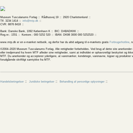
Museum Tusculanums Forlag
Rådhusvej 19
2920 Charlottenlund
Tlf. 3234 1414
info@mtp.dk
CVR: 8876 8418
Bank: Danske Bank, 1092 København K
BIC: DABADKKK
Reg.nr.: 1551
Kontonr.: 000 5252 520
IBAN: DK98 3000 000 5252520
www.mtp.dk er en e-mærket netbutik, og derfor har du altid adgang til e-mærkets gratis
Forbrugerhotline
, 
©2004–2020 Museum Tusculanums Forlag. Alle rettigheder forbeholdes. Ved brug af dette site anerkender og
eller tredjemand fra hvem MTF afleder sine rettigheder, samt at indholdet er ophavsretligt beskyttet og ik
MTF. Du anerkender og accepterer yderligere, at varemærker, kendetegn, varenavne, logoer og produkter v
forudgående skriftligt samtykke fra MTF.
Handelsbetingelser
Juridiske betingelser
Behandling af personlige oplysninger