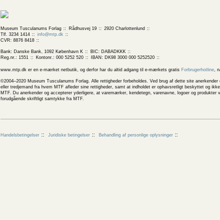
Museum Tusculanums Forlag
Rådhusvej 19
2920 Charlottenlund
Tlf. 3234 1414
info@mtp.dk
CVR: 8876 8418
Bank: Danske Bank, 1092 København K
BIC: DABADKKK
Reg.nr.: 1551
Kontonr.: 000 5252 520
IBAN: DK98 3000 000 5252520
www.mtp.dk er en e-mærket netbutik, og derfor har du altid adgang til e-mærkets gratis
Forbrugerhotline
, 
©2004–2020 Museum Tusculanums Forlag. Alle rettigheder forbeholdes. Ved brug af dette site anerkender og
eller tredjemand fra hvem MTF afleder sine rettigheder, samt at indholdet er ophavsretligt beskyttet og ik
MTF. Du anerkender og accepterer yderligere, at varemærker, kendetegn, varenavne, logoer og produkter v
forudgående skriftligt samtykke fra MTF.
Handelsbetingelser
Juridiske betingelser
Behandling af personlige oplysninger