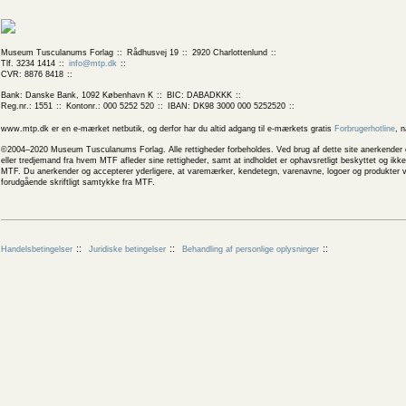
Museum Tusculanums Forlag
Rådhusvej 19
2920 Charlottenlund
Tlf. 3234 1414
info@mtp.dk
CVR: 8876 8418
Bank: Danske Bank, 1092 København K
BIC: DABADKKK
Reg.nr.: 1551
Kontonr.: 000 5252 520
IBAN: DK98 3000 000 5252520
www.mtp.dk er en e-mærket netbutik, og derfor har du altid adgang til e-mærkets gratis
Forbrugerhotline
, 
©2004–2020 Museum Tusculanums Forlag. Alle rettigheder forbeholdes. Ved brug af dette site anerkender og
eller tredjemand fra hvem MTF afleder sine rettigheder, samt at indholdet er ophavsretligt beskyttet og ik
MTF. Du anerkender og accepterer yderligere, at varemærker, kendetegn, varenavne, logoer og produkter v
forudgående skriftligt samtykke fra MTF.
Handelsbetingelser
Juridiske betingelser
Behandling af personlige oplysninger