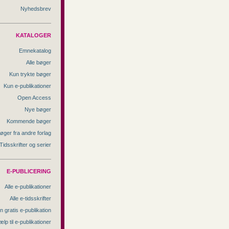
Nyhedsbrev
KATALOGER
Emnekatalog
Alle bøger
Kun trykte bøger
Kun e-publikationer
Open Access
Nye bøger
Kommende bøger
øger fra andre forlag
Tidsskrifter og serier
E-PUBLICERING
Alle e-publikationer
Alle e-tidsskrifter
n gratis e-publikation
ælp til e-publikationer