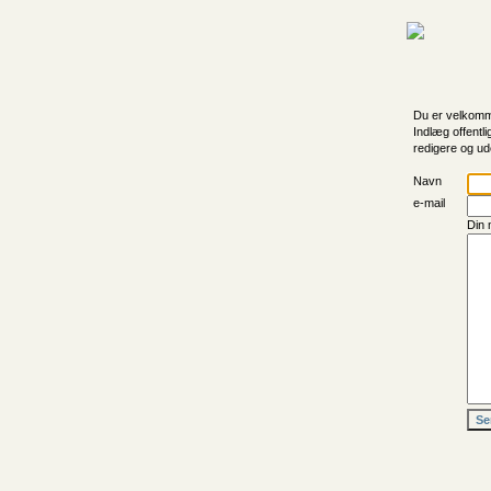
Du er velkomme
Indlæg offentli
redigere og ud
Navn
e-mail
Din 