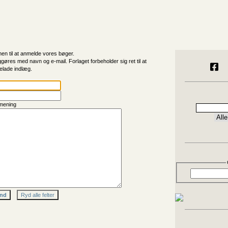
n til at anmelde vores bøger.
ggøres med navn og e-mail. Forlaget forbeholder sig ret til at
elade indlæg.
mening