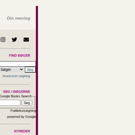
Din mening
FIND BØGER
Avanceret søgning
SØG I BØGERNE
Google Books Search
Fuldtekstsøgning
NYHEDER