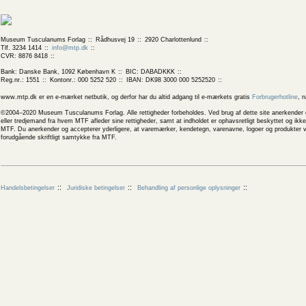
Museum Tusculanums Forlag
Rådhusvej 19
2920 Charlottenlund
Tlf. 3234 1414
info@mtp.dk
CVR: 8876 8418
Bank: Danske Bank, 1092 København K
BIC: DABADKKK
Reg.nr.: 1551
Kontonr.: 000 5252 520
IBAN: DK98 3000 000 5252520
www.mtp.dk er en e-mærket netbutik, og derfor har du altid adgang til e-mærkets gratis
Forbrugerhotline
, 
©2004–2020 Museum Tusculanums Forlag. Alle rettigheder forbeholdes. Ved brug af dette site anerkender og
eller tredjemand fra hvem MTF afleder sine rettigheder, samt at indholdet er ophavsretligt beskyttet og ik
MTF. Du anerkender og accepterer yderligere, at varemærker, kendetegn, varenavne, logoer og produkter v
forudgående skriftligt samtykke fra MTF.
Handelsbetingelser
Juridiske betingelser
Behandling af personlige oplysninger