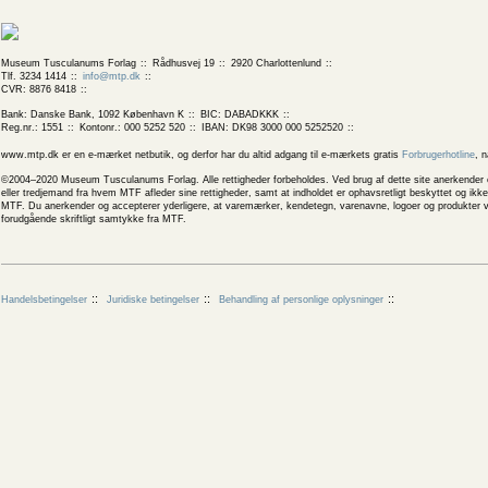
Museum Tusculanums Forlag
Rådhusvej 19
2920 Charlottenlund
Tlf. 3234 1414
info@mtp.dk
CVR: 8876 8418
Bank: Danske Bank, 1092 København K
BIC: DABADKKK
Reg.nr.: 1551
Kontonr.: 000 5252 520
IBAN: DK98 3000 000 5252520
www.mtp.dk er en e-mærket netbutik, og derfor har du altid adgang til e-mærkets gratis
Forbrugerhotline
, 
©2004–2020 Museum Tusculanums Forlag. Alle rettigheder forbeholdes. Ved brug af dette site anerkender og
eller tredjemand fra hvem MTF afleder sine rettigheder, samt at indholdet er ophavsretligt beskyttet og ik
MTF. Du anerkender og accepterer yderligere, at varemærker, kendetegn, varenavne, logoer og produkter v
forudgående skriftligt samtykke fra MTF.
Handelsbetingelser
Juridiske betingelser
Behandling af personlige oplysninger