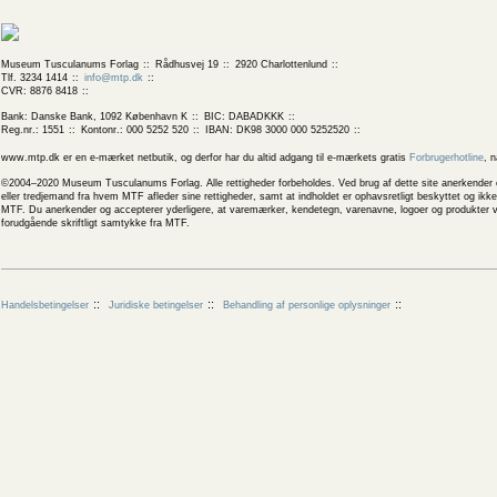
Museum Tusculanums Forlag
Rådhusvej 19
2920 Charlottenlund
Tlf. 3234 1414
info@mtp.dk
CVR: 8876 8418
Bank: Danske Bank, 1092 København K
BIC: DABADKKK
Reg.nr.: 1551
Kontonr.: 000 5252 520
IBAN: DK98 3000 000 5252520
www.mtp.dk er en e-mærket netbutik, og derfor har du altid adgang til e-mærkets gratis
Forbrugerhotline
, 
©2004–2020 Museum Tusculanums Forlag. Alle rettigheder forbeholdes. Ved brug af dette site anerkender og
eller tredjemand fra hvem MTF afleder sine rettigheder, samt at indholdet er ophavsretligt beskyttet og ik
MTF. Du anerkender og accepterer yderligere, at varemærker, kendetegn, varenavne, logoer og produkter v
forudgående skriftligt samtykke fra MTF.
Handelsbetingelser
Juridiske betingelser
Behandling af personlige oplysninger