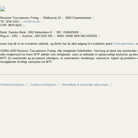
Museum Tusculanums Forlag
Rådhusvej 19
2920 Charlottenlund
Tlf. 3234 1414
info@mtp.dk
CVR: 8876 8418
Bank: Danske Bank, 1092 København K
BIC: DABADKKK
Reg.nr.: 1551
Kontonr.: 000 5252 520
IBAN: DK98 3000 000 5252520
www.mtp.dk er en e-mærket netbutik, og derfor har du altid adgang til e-mærkets gratis
Forbrugerhotline
, 
©2004–2020 Museum Tusculanums Forlag. Alle rettigheder forbeholdes. Ved brug af dette site anerkender og
eller tredjemand fra hvem MTF afleder sine rettigheder, samt at indholdet er ophavsretligt beskyttet og ik
MTF. Du anerkender og accepterer yderligere, at varemærker, kendetegn, varenavne, logoer og produkter v
forudgående skriftligt samtykke fra MTF.
Handelsbetingelser
Juridiske betingelser
Behandling af personlige oplysninger