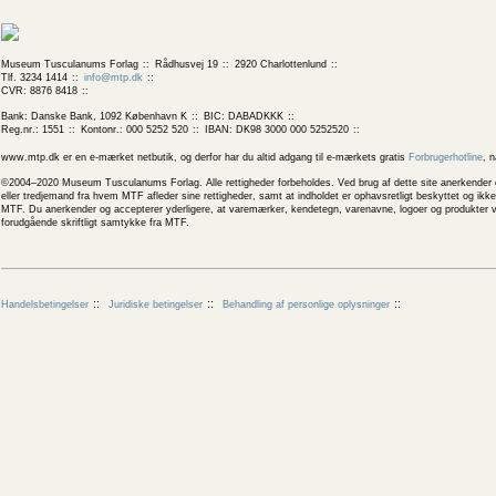
Museum Tusculanums Forlag
Rådhusvej 19
2920 Charlottenlund
Tlf. 3234 1414
info@mtp.dk
CVR: 8876 8418
Bank: Danske Bank, 1092 København K
BIC: DABADKKK
Reg.nr.: 1551
Kontonr.: 000 5252 520
IBAN: DK98 3000 000 5252520
www.mtp.dk er en e-mærket netbutik, og derfor har du altid adgang til e-mærkets gratis
Forbrugerhotline
, 
©2004–2020 Museum Tusculanums Forlag. Alle rettigheder forbeholdes. Ved brug af dette site anerkender og
eller tredjemand fra hvem MTF afleder sine rettigheder, samt at indholdet er ophavsretligt beskyttet og ik
MTF. Du anerkender og accepterer yderligere, at varemærker, kendetegn, varenavne, logoer og produkter v
forudgående skriftligt samtykke fra MTF.
Handelsbetingelser
Juridiske betingelser
Behandling af personlige oplysninger