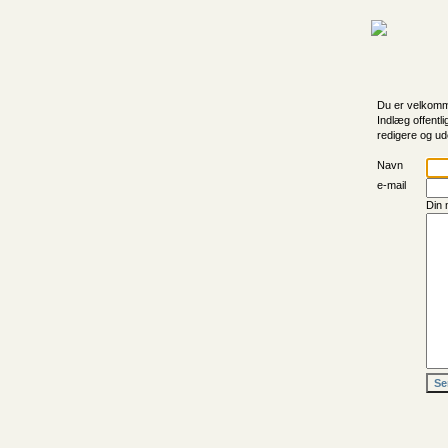
Du er velkomme
Indlæg offentli
redigere og ud
Navn
e-mail
Din 