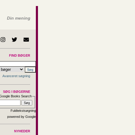
Din mening
FIND BØGER
Avanceret søgning
SØG I BØGERNE
Google Books Search
Fuldtekstsøgning
NYHEDER