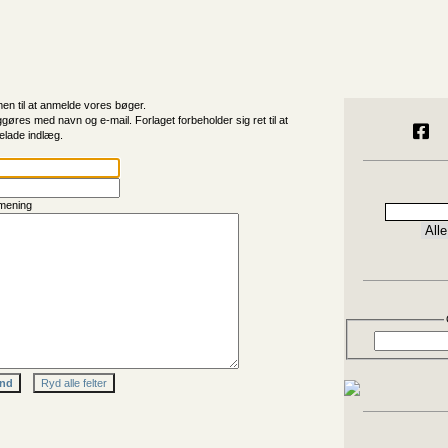
n til at anmelde vores bøger.
ggøres med navn og e-mail. Forlaget forbeholder sig ret til at
elade indlæg.
mening