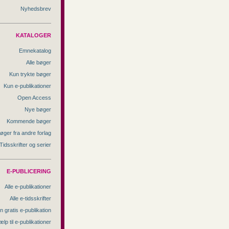
Nyhedsbrev
KATALOGER
Emnekatalog
Alle bøger
Kun trykte bøger
Kun e-publikationer
Open Access
Nye bøger
Kommende bøger
øger fra andre forlag
Tidsskrifter og serier
E-PUBLICERING
Alle e-publikationer
Alle e-tidsskrifter
n gratis e-publikation
ælp til e-publikationer