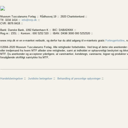
Museum Tusculanums Forlag
Rådhusvej 19
2920 Charlottenlund
Tlf. 3234 1414
info@mtp.dk
CVR: 8876 8418
Bank: Danske Bank, 1092 København K
BIC: DABADKKK
Reg.nr.: 1551
Kontonr.: 000 5252 520
IBAN: DK98 3000 000 5252520
www.mtp.dk er en e-mærket netbutik, og derfor har du altid adgang til e-mærkets gratis
Forbrugerhotline
, 
©2004–2020 Museum Tusculanums Forlag. Alle rettigheder forbeholdes. Ved brug af dette site anerkender og
eller tredjemand fra hvem MTF afleder sine rettigheder, samt at indholdet er ophavsretligt beskyttet og ik
MTF. Du anerkender og accepterer yderligere, at varemærker, kendetegn, varenavne, logoer og produkter v
forudgående skriftligt samtykke fra MTF.
Handelsbetingelser
Juridiske betingelser
Behandling af personlige oplysninger