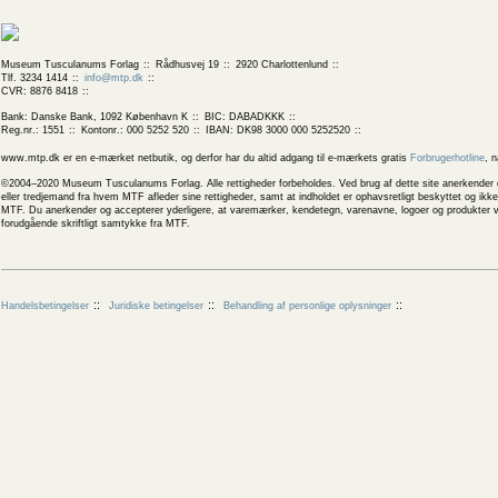
Museum Tusculanums Forlag
Rådhusvej 19
2920 Charlottenlund
Tlf. 3234 1414
info@mtp.dk
CVR: 8876 8418
Bank: Danske Bank, 1092 København K
BIC: DABADKKK
Reg.nr.: 1551
Kontonr.: 000 5252 520
IBAN: DK98 3000 000 5252520
www.mtp.dk er en e-mærket netbutik, og derfor har du altid adgang til e-mærkets gratis
Forbrugerhotline
, 
©2004–2020 Museum Tusculanums Forlag. Alle rettigheder forbeholdes. Ved brug af dette site anerkender og
eller tredjemand fra hvem MTF afleder sine rettigheder, samt at indholdet er ophavsretligt beskyttet og ik
MTF. Du anerkender og accepterer yderligere, at varemærker, kendetegn, varenavne, logoer og produkter v
forudgående skriftligt samtykke fra MTF.
Handelsbetingelser
Juridiske betingelser
Behandling af personlige oplysninger