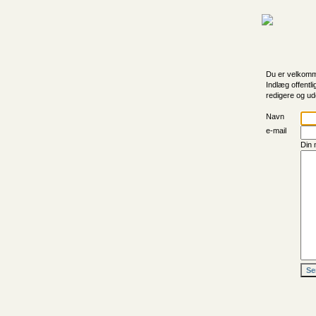
Du er velkomme
Indlæg offentli
redigere og ud
Navn
e-mail
Din 