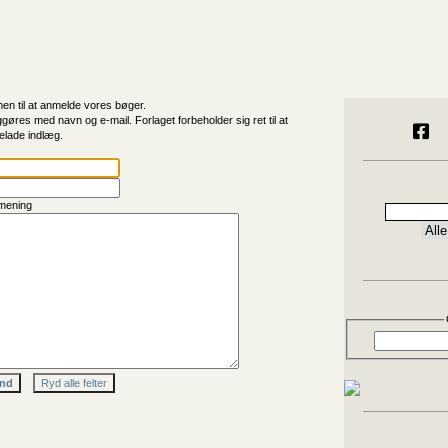
n til at anmelde vores bøger.
ggøres med navn og e-mail. Forlaget forbeholder sig ret til at
elade indlæg.
mening