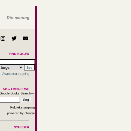
Din mening
FIND BØGER
Avanceret søgning
SØG I BØGERNE
Google Books Search
Fuldtekstsøgning
NYHEDER