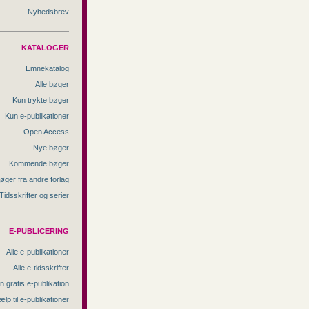
Nyhedsbrev
KATALOGER
Emnekatalog
Alle bøger
Kun trykte bøger
Kun e-publikationer
Open Access
Nye bøger
Kommende bøger
øger fra andre forlag
Tidsskrifter og serier
E-PUBLICERING
Alle e-publikationer
Alle e-tidsskrifter
n gratis e-publikation
ælp til e-publikationer