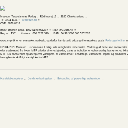
Museum Tusculanums Forlag
Rådhusvej 19
2920 Charlottenlund
Tlf. 3234 1414
info@mtp.dk
CVR: 8876 8418
Bank: Danske Bank, 1092 København K
BIC: DABADKKK
Reg.nr.: 1551
Kontonr.: 000 5252 520
IBAN: DK98 3000 000 5252520
www.mtp.dk er en e-mærket netbutik, og derfor har du altid adgang til e-mærkets gratis
Forbrugerhotline
, 
©2004–2020 Museum Tusculanums Forlag. Alle rettigheder forbeholdes. Ved brug af dette site anerkender og
eller tredjemand fra hvem MTF afleder sine rettigheder, samt at indholdet er ophavsretligt beskyttet og ik
MTF. Du anerkender og accepterer yderligere, at varemærker, kendetegn, varenavne, logoer og produkter v
forudgående skriftligt samtykke fra MTF.
Handelsbetingelser
Juridiske betingelser
Behandling af personlige oplysninger